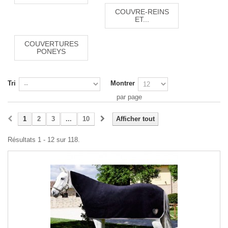
COUVRE-REINS
ET...
COUVERTURES
PONEYS
Tri
Montrer
par page
1
2
3
...
10
Afficher tout
Résultats 1 - 12 sur 118.