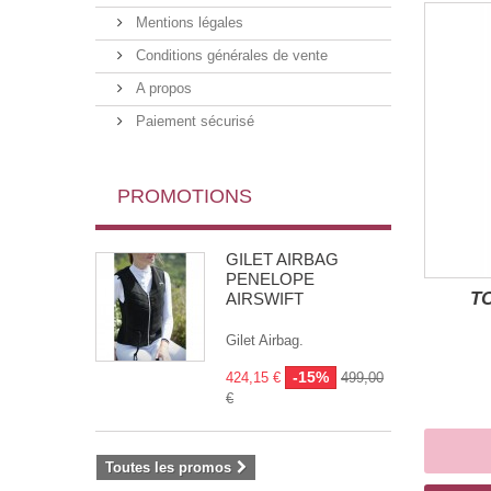
Mentions légales
Conditions générales de vente
A propos
Paiement sécurisé
PROMOTIONS
GILET AIRBAG
PENELOPE
T
AIRSWIFT
Gilet Airbag.
-15%
424,15 €
499,00
€
Toutes les promos