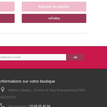
Ajouter au panier
+d'infos
ok
Informations sur votre boutique
Sellerie Caballus, 13 route du Haut Koenigsbourg 67600
SELESTAT
Une question ?
03 68 05 40 04