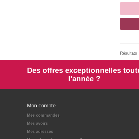
Résultats 1
Des offres exceptionnelles tout
l'année ?
Mon compte
Mes commandes
Mes avoirs
Mes adresses